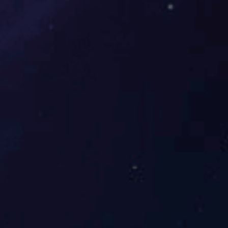
冷挤压齿轮（18）