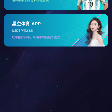
内花键齿轮
输送机齿轮